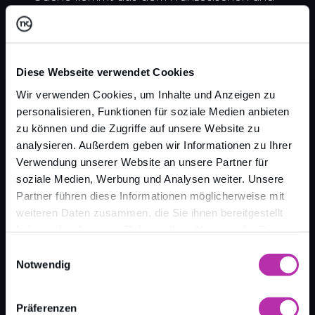
bedeutet Versteck.
Diese Webseite verwendet Cookies
Wir verwenden Cookies, um Inhalte und Anzeigen zu
personalisieren, Funktionen für soziale Medien anbieten
zu können und die Zugriffe auf unsere Website zu
analysieren. Außerdem geben wir Informationen zu Ihrer
Verwendung unserer Website an unsere Partner für
soziale Medien, Werbung und Analysen weiter. Unsere
Zurück zur Übersicht
Partner führen diese Informationen möglicherweise mit
weiteren Daten zusammen, die Sie ihnen bereitgestellt
haben oder die sie im Rahmen Ihrer Nutzung der Dienste
gesammelt haben.
Einwilligungsauswahl
Notwendig
Präferenzen